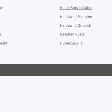
tz
Heide Spezialitäten
Heidewild Pasteten
Heidewild Gulasch
m
Geschenk-Sets
recht
Hubertuswild