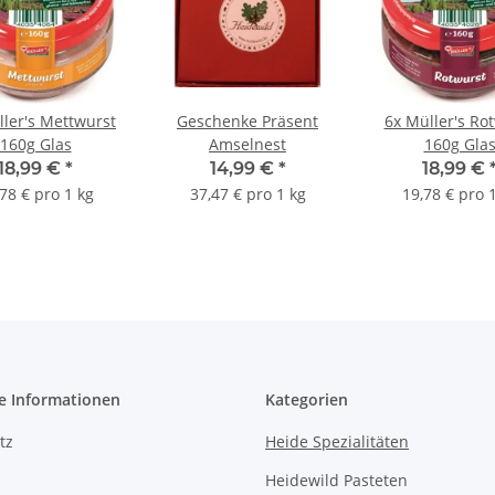
ller's Mettwurst
Geschenke Präsent
6x Müller's Ro
160g Glas
Amselnest
160g Gla
18,99 €
*
14,99 €
*
18,99 €
78 € pro 1 kg
37,47 € pro 1 kg
19,78 € pro 
e Informationen
Kategorien
tz
Heide Spezialitäten
Heidewild Pasteten