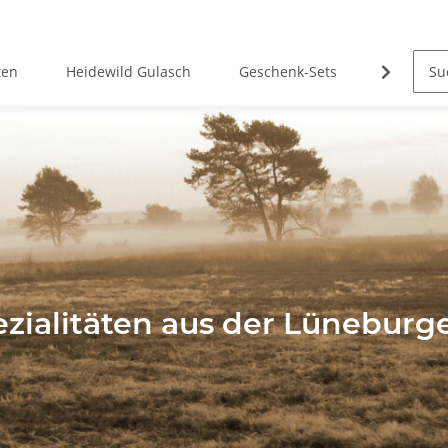
ten
Heidewild Gulasch
Geschenk-Sets
Hubertus
zialitäten aus der Lüneburg