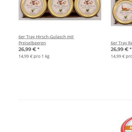
6er Tray Hirsch-Gulasch mit
Preiselbeeren
6er Tray R
26,99 €
*
26,99 €
*
14,99 € pro 1 kg
14,99 € pro