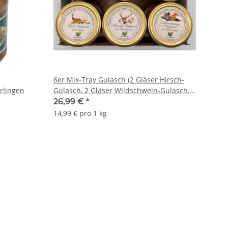
6er Mix-Tray Gulasch (2 Gläser Hirsch-
rlingen
Gulasch, 2 Gläser Wildschwein-Gulasch, 2
Gläser Reh-Gulasch)
26,99 €
*
14,99 € pro 1 kg