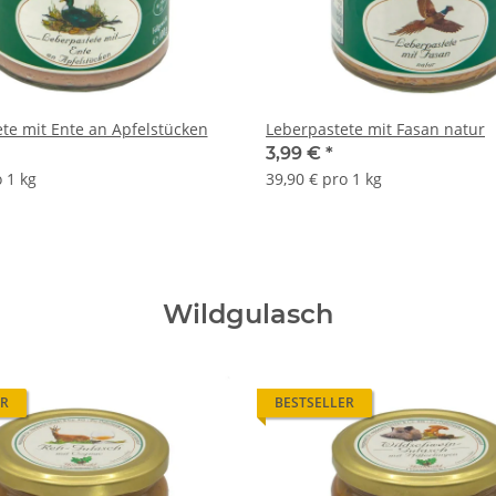
te mit Ente an Apfelstücken
Leberpastete mit Fasan natur
3,99 €
*
 1 kg
39,90 € pro 1 kg
Wildgulasch
ER
BESTSELLER