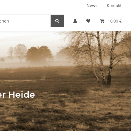
News
Kontakt
wild
Über Heidewild
0,00 €
er Heide