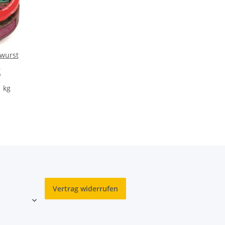
twurst
s
*
1 kg
Vertrag widerrufen