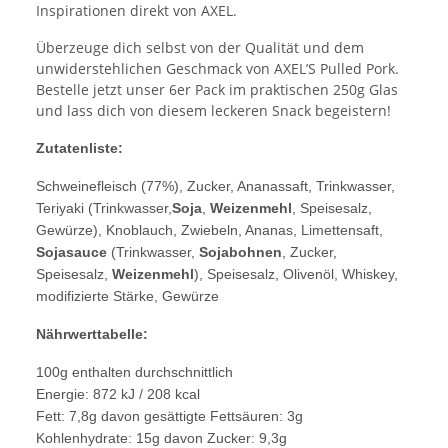
Inspirationen direkt von AXEL.
Überzeuge dich selbst von der Qualität und dem
unwiderstehlichen Geschmack von AXEL’S Pulled Pork.
Bestelle jetzt unser 6er Pack im praktischen 250g Glas
und lass dich von diesem leckeren Snack begeistern!
Zutatenliste:
Schweinefleisch (77%), Zucker, Ananassaft, Trinkwasser,
Teriyaki (Trinkwasser,
Soja
,
Weizenmehl
, Speisesalz,
Gewürze), Knoblauch, Zwiebeln, Ananas, Limettensaft,
Sojasauce
(Trinkwasser,
Sojabohnen
, Zucker,
Speisesalz,
Weizenmehl
), Speisesalz, Olivenöl, Whiskey,
modifizierte Stärke, Gewürze
Nährwerttabelle:
100g enthalten durchschnittlich
Energie: 872 kJ / 208 kcal
Fett: 7,8g davon gesättigte Fettsäuren: 3g
Kohlenhydrate: 15g davon Zucker: 9,3g