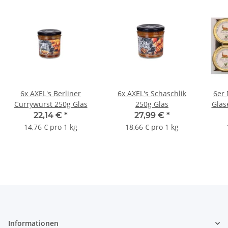
6x AXEL's Berliner
6x AXEL's Schaschlik
6er 
Currywurst 250g Glas
250g Glas
Gläs
Gl
22,14 €
*
27,99 €
*
Gul
14,76 € pro 1 kg
18,66 € pro 1 kg
Informationen