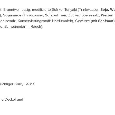
Branntweinessig, modifizierte Stärke, Teriyaki (Trinkwasser,
Soja, W
),
Sojasauce
(Trinkwasser,
Sojabohnen
, Zucker, Speisesalz,
Weizen
Speisesalz, Konservierungsstoff: Natriumnitrit), Gewürze (mit
Senfsaat
kte, Schweinedarm, Rauch).
ruchtiger Curry Sauce
ehe Deckelrand