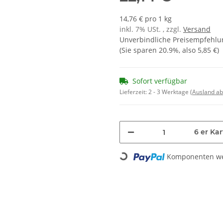
14,76 € pro 1 kg
inkl. 7% USt. , zzgl.
Versand
Unverbindliche Preisempfehlun
(Sie sparen
20.9%
, also
5,85 €
)
Sofort verfügbar
Lieferzeit:
2 - 3 Werktage
(Ausland a
6 er Kar
Loading...
Komponenten wer