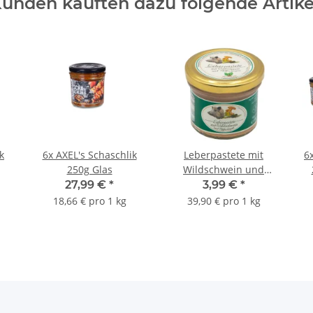
unden kauften dazu folgende Artike
k
6x AXEL's Schaschlik
Leberpastete mit
6
250g Glas
Wildschwein und
Pfifferlingen
27,99 €
*
3,99 €
*
18,66 € pro 1 kg
39,90 € pro 1 kg