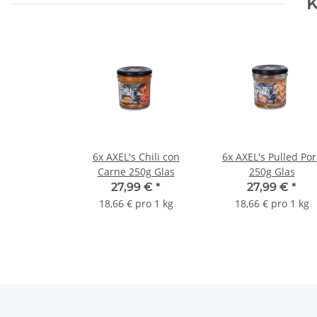
K
6x AXEL's Chili con
6x AXEL's Pulled Por
Carne 250g Glas
250g Glas
27,99 €
*
27,99 €
*
18,66 € pro 1 kg
18,66 € pro 1 kg