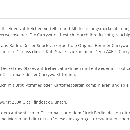
 mit seinen zahlreichen Vorteilen und Alleinstellungsmerkmalen bege
erwechselbar. Die Currywurst besticht durch ihre fruchtig-rauchige
 aus Berlin. Dieser Snack verkörpert die Original Berliner Curry
 um in den Genuss dieses Kult-Snacks zu kommen. Denn AXELs Curryw
n Deckel des Glases aufdrehen, abnehmen und entweder im Topf ode
n Geschmack dieser Currywurst freuen.
 mit Brot, Pommes oder Kartoffelspalten kombinieren und so eine
ywurst 250g Glas" findest du unten.
n dem authentischen Geschmack und dem Stück Berlin, das du dir 
 motivieren und dir Lust auf diese einzigartige Currywurst machen