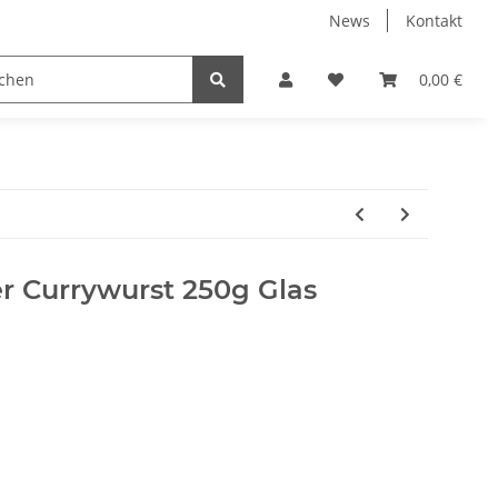
News
Kontakt
wild
Über Heidewild
0,00 €
er Currywurst 250g Glas