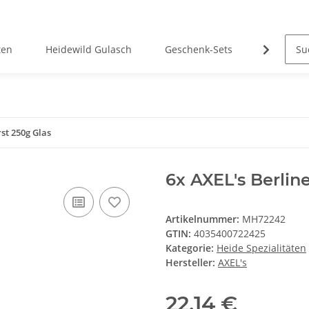
ten
Heidewild Gulasch
Geschenk-Sets
Hubertus
st 250g Glas
6x AXEL's Berlin
Artikelnummer:
MH72242
GTIN:
4035400722425
Kategorie:
Heide Spezialitäten
Hersteller:
AXEL's
22,14 €