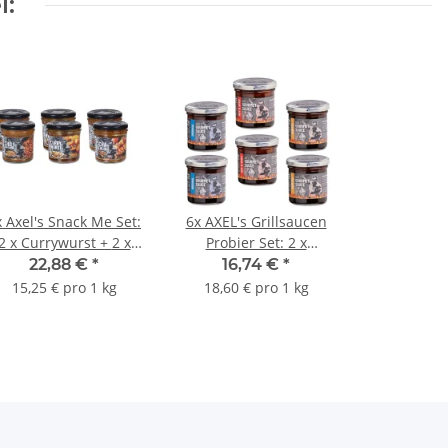
l:
x Axel's Snack Me Set:
6x AXEL's Grillsaucen
2 x Currywurst + 2 x
Probier Set: 2 x
Schaschlik + 2 x Chili
Original, 2 x Hot &
22,88 €
*
16,74 €
*
con Carne
Spicy, 2 xTrüffel
15,25 € pro 1 kg
18,60 € pro 1 kg