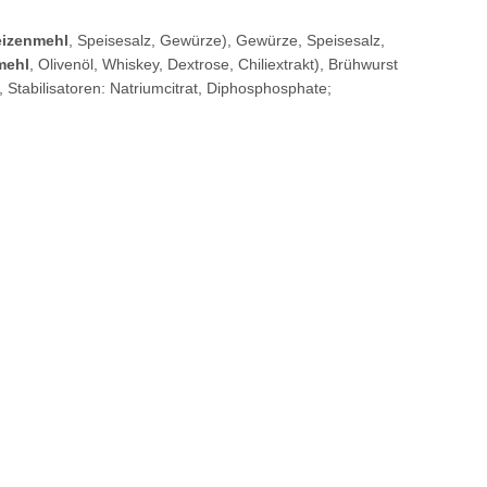
eizenmehl
, Speisesalz, Gewürze), Gewürze, Speisesalz,
mehl
, Olivenöl, Whiskey, Dextrose, Chiliextrakt), Brühwurst
), Stabilisatoren: Natriumcitrat, Diphosphosphate;