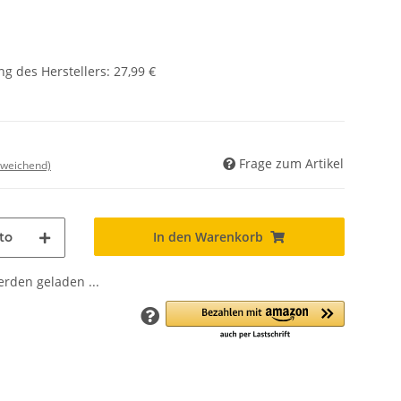
g des Herstellers
:
27,99 €
Frage zum Artikel
bweichend)
In den Warenkorb
to
den geladen ...