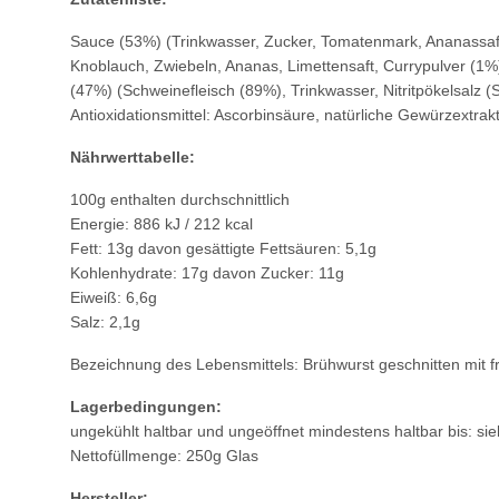
Sauce (53%) (Trinkwasser, Zucker, Tomatenmark, Ananassaft, 
Knoblauch, Zwiebeln, Ananas, Limettensaft, Currypulver (1%
(47%) (Schweinefleisch (89%), Trinkwasser, Nitritpökelsalz (
Antioxidationsmittel: Ascorbinsäure, natürliche Gewürzextra
Nährwerttabelle:
100g enthalten durchschnittlich
Energie: 886 kJ / 212 kcal
Fett: 13g davon gesättigte Fettsäuren: 5,1g
Kohlenhydrate: 17g davon Zucker: 11g
Eiweiß: 6,6g
Salz: 2,1g
Bezeichnung des Lebensmittels: Brühwurst geschnitten mit f
Lagerbedingungen:
ungekühlt haltbar und ungeöffnet mindestens haltbar bis: si
Nettofüllmenge: 250g Glas
Hersteller: