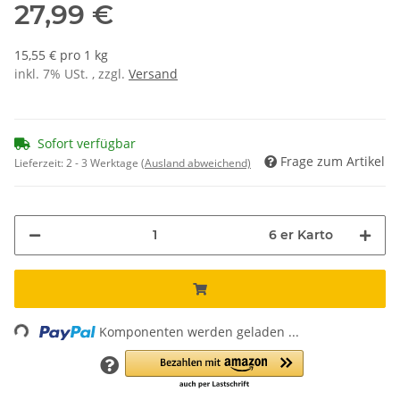
27,99 €
15,55 € pro 1 kg
inkl. 7% USt. , zzgl.
Versand
Sofort verfügbar
Frage zum Artikel
Lieferzeit:
2 - 3 Werktage
(Ausland abweichend)
6 er Karto
ading...
Komponenten werden geladen ...