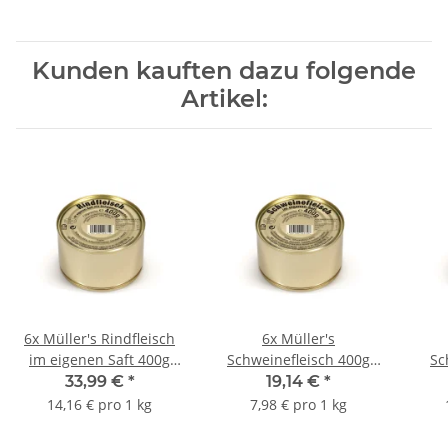
Kunden kauften dazu folgende
Artikel:
6x Müller's Rindfleisch
6x Müller's
im eigenen Saft 400g
Schweinefleisch 400g
Sc
Dose
Dose
33,99 €
*
19,14 €
*
14,16 € pro 1 kg
7,98 € pro 1 kg