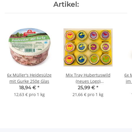
Artikel:
6x Müller's Heidesülze
Mix Tray Hubertuswild
6x 
mit Gurke 250g Glas
(neues Logo)
im
Leberpastete alle Sorten
18,94 €
*
25,99 €
*
12,63 € pro 1 kg
21,66 € pro 1 kg