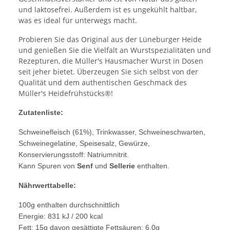
und laktosefrei. Außerdem ist es ungekühlt haltbar,
was es ideal für unterwegs macht.
Probieren Sie das Original aus der Lüneburger Heide
und genießen Sie die Vielfalt an Wurstspezialitäten und
Rezepturen, die Müller's Hausmacher Wurst in Dosen
seit jeher bietet. Überzeugen Sie sich selbst von der
Qualität und dem authentischen Geschmack des
Müller's Heidefrühstücks®!
Zutatenliste:
Schweinefleisch (61%), Trinkwasser, Schweineschwarten,
Schweinegelatine, Speisesalz, Gewürze,
Konservierungsstoff: Natriumnitrit.
Kann Spuren von
Senf
und
Sellerie
enthalten.
Nährwerttabelle:
100g enthalten durchschnittlich
Energie: 831 kJ / 200 kcal
Fett: 15g davon gesättigte Fettsäuren: 6,0g