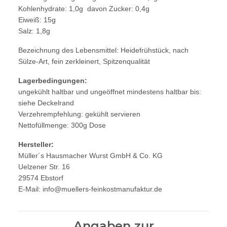
Kohlenhydrate: 1,0g davon Zucker: 0,4g
Eiweiß: 15g
Salz: 1,8g
Bezeichnung des Lebensmittel: Heidefrühstück, nach
Sülze-Art, fein zerkleinert, Spitzenqualität
Lagerbedingungen:
ungekühlt haltbar und ungeöffnet mindestens haltbar bis:
siehe Deckelrand
Verzehrempfehlung: gekühlt servieren
Nettofüllmenge: 300g Dose
Hersteller:
Müller´s Hausmacher Wurst GmbH & Co. KG
Uelzener Str. 16
29574 Ebstorf
E-Mail: info@muellers-feinkostmanufaktur.de
Angaben zur