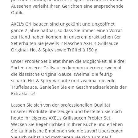
Aussehen verleiht Ihren Gerichten eine ansprechende
Optik.
AXEL's Grillsaucen sind ungekühlt und ungeöffnet
ganze 2 Jahre haltbar, so dass Sie immer einen Vorrat
zur Hand haben können. In unserem praktischen 6er
Set erhalten Sie jeweils 2 Flaschen AXEL's Grillsauce
Original, Hot & Spicy sowie Trüffel à 150 g.
Unser Probier Set bietet Ihnen die Möglichkeit, alle drei
Sorten unserer Grillsaucen kennenzulernen: zweimal
die klassische Original-Sauce, zweimal die feurig-
scharfe Hot & Spicy-Variante und zweimal die edle
Trüffelsauce. Genießen Sie ein Geschmackserlebnis der
Extraklasse!
Lassen Sie sich von der professionellen Qualität
unserer Produkte überzeugen und bestellen Sie noch
heute Ihr eigenes AXEL's Grillsaucen Probier Set.
Wecken Sie Begehrlichkeit in Ihrer Küche und erleben
Sie kulinarische Emotionen wie nie zuvor! Überzeugen
Sie sich selbst und motivieren Sie sich zum Kauf