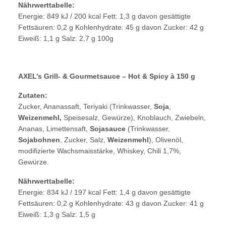
Nährwerttabelle:
Energie: 849 kJ / 200 kcal Fett: 1,3 g davon gesättigte
Fettsäuren: 0,2 g Kohlenhydrate: 45 g davon Zucker: 42 g
Eiweiß: 1,1 g Salz: 2,7 g 100g
AXEL’s Grill- & Gourmetsauce – Hot & Spicy à 150 g
Zutaten:
Zucker, Ananassaft, Teriyaki (Trinkwasser,
Soja
,
Weizenmehl,
Speisesalz, Gewürze), Knoblauch, Zwiebeln,
Ananas, Limettensaft,
Sojasauce
(Trinkwasser,
Sojabohnen
, Zucker, Salz,
Weizenmehl
), Olivenöl,
modifizierte Wachsmaisstärke, Whiskey, Chili 1,7%,
Gewürze.
Nährwerttabelle:
Energie: 834 kJ / 197 kcal Fett: 1,4 g davon gesättigte
Fettsäuren: 0,2 g Kohlenhydrate: 43 g davon Zucker: 41 g
Eiweiß: 1,3 g Salz: 1,5 g