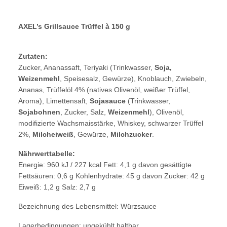
AXEL’s Grillsauce Trüffel à 150 g
Zutaten:
Zucker, Ananassaft, Teriyaki (Trinkwasser,
Soja,
Weizenmehl
, Speisesalz, Gewürze), Knoblauch, Zwiebeln,
Ananas, Trüffelöl 4% (natives Olivenöl, weißer Trüffel,
Aroma), Limettensaft,
Sojasauce
(Trinkwasser,
Sojabohnen
, Zucker, Salz,
Weizenmehl
), Olivenöl,
modifizierte Wachsmaisstärke, Whiskey, schwarzer Trüffel
2%,
Milcheiweiß
, Gewürze,
Milchzucker
.
Nährwerttabelle:
Energie: 960 kJ / 227 kcal Fett: 4,1 g davon gesättigte
Fettsäuren: 0,6 g Kohlenhydrate: 45 g davon Zucker: 42 g
Eiweiß: 1,2 g Salz: 2,7 g
Bezeichnung des Lebensmittel: Würzsauce
Lagerbedingungen: ungekühlt haltbar