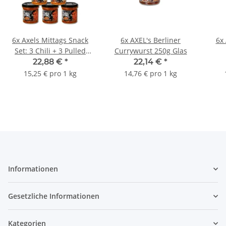
6x Axels Mittags Snack
6x AXEL's Berliner
6x 
Set: 3 Chili + 3 Pulled
Currywurst 250g Glas
Chicken
22,88 €
*
22,14 €
*
15,25 € pro 1 kg
14,76 € pro 1 kg
Informationen
Gesetzliche Informationen
Kategorien