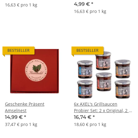
4,99 €
*
16,63 € pro 1 kg
16,63 € pro 1 kg
BESTSELLER
BESTSELLER
Geschenke Präsent
6x AXEL's Grillsaucen
Amselnest
Probier Set: 2 x Original, 2 x
Hot & Spicy, 2 xTrüffel
14,99 €
*
16,74 €
*
37,47 € pro 1 kg
18,60 € pro 1 kg