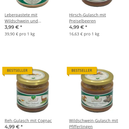
Leberpastete mit
Hirsch-Gulasch mit
Wildschwein und
Preiselbeeren
Pfifferlingen
3,99 €
*
4,99 €
*
39,90 € pro 1 kg
16,63 € pro 1 kg
BESTSELLER
BESTSELLER
Reh-Gulasch mit Cognac
Wildschwein-Gulasch mit
Pfifferlingen
4,99 €
*