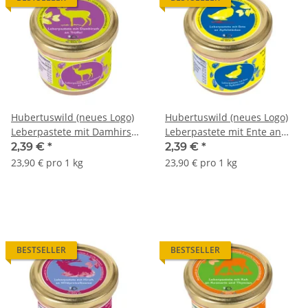
Hubertuswild (neues Logo)
Hubertuswild (neues Logo)
Leberpastete mit Damhirsch
Leberpastete mit Ente an
an Trüffel
Apfelstücken
2,39 €
*
2,39 €
*
23,90 € pro 1 kg
23,90 € pro 1 kg
BESTSELLER
BESTSELLER