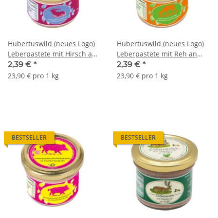
Hubertuswild (neues Logo)
Hubertuswild (neues Logo)
Leberpastete mit Hirsch an
Leberpastete mit Reh an
Wildpreiselbeeren
Rosmarin & Thymian
2,39 €
*
2,39 €
*
23,90 € pro 1 kg
23,90 € pro 1 kg
BESTSELLER
BESTSELLER