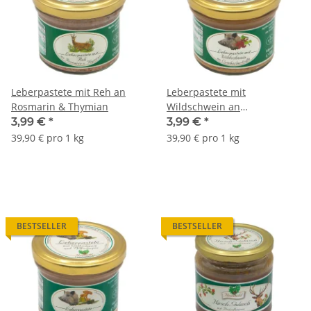
Leberpastete mit Reh an
Leberpastete mit
Rosmarin & Thymian
Wildschwein an
Cumberlandsoße
3,99 €
*
3,99 €
*
39,90 € pro 1 kg
39,90 € pro 1 kg
BESTSELLER
BESTSELLER