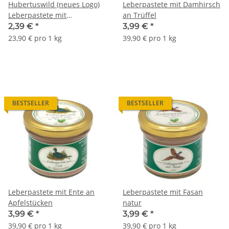
Hubertuswild (neues Logo)
Leberpastete mit Damhirsch
Leberpastete mit
an Trüffel
Wildschwein an
2,39 €
*
3,99 €
*
Cumberlandsoße
23,90 € pro 1 kg
39,90 € pro 1 kg
BESTSELLER
BESTSELLER
Leberpastete mit Ente an
Leberpastete mit Fasan
Apfelstücken
natur
3,99 €
*
3,99 €
*
39,90 € pro 1 kg
39,90 € pro 1 kg