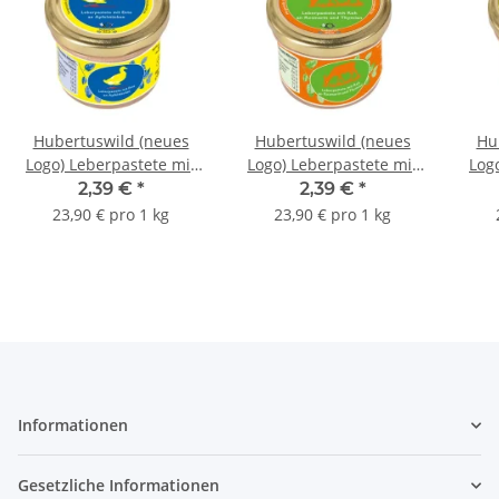
Hubertuswild (neues
Hubertuswild (neues
Hu
Logo) Leberpastete mit
Logo) Leberpastete mit
Log
Ente an Apfelstücken
Reh an Rosmarin &
Dam
2,39 €
*
2,39 €
*
Thymian
23,90 € pro 1 kg
23,90 € pro 1 kg
Informationen
Gesetzliche Informationen