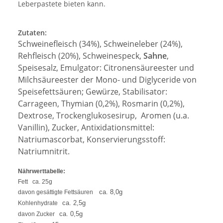
Leberpastete bieten kann.
Zutaten:
Schweinefleisch (34%), Schweineleber (24%),
Rehfleisch (20%), Schweinespeck,
Sahne
,
Speisesalz, Emulgator: Citronensäureester und
Milchsäureester der Mono- und Diglyceride von
Speisefettsäuren; Gewürze, Stabilisator:
Carrageen, Thymian (0,2%), Rosmarin (0,2%),
Dextrose, Trockenglukosesirup, Aromen (u.a.
Vanillin), Zucker, Antixidationsmittel:
Natriumascorbat, Konservierungsstoff:
Natriumnitrit.
Nährwerttabelle:
Fett
ca. 25g
ca. 8,0g
davon gesättigte Fettsäuren
ca. 2,5g
Kohlenhydrate
ca. 0,5g
davon Zucker