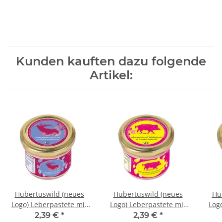
Kunden kauften dazu folgende
Artikel:
Hubertuswild (neues
Hubertuswild (neues
Hu
Logo) Leberpastete mit
Logo) Leberpastete mit
Log
Hirsch an
Wildschwein an
Dam
2,39 €
*
2,39 €
*