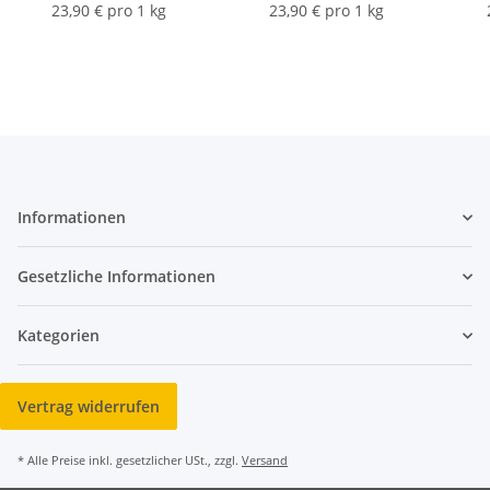
Wildpreiselbeeren
Cumberlandsoße
23,90 € pro 1 kg
23,90 € pro 1 kg
Informationen
Gesetzliche Informationen
Kategorien
Vertrag widerrufen
* Alle Preise inkl. gesetzlicher USt., zzgl.
Versand