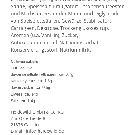
Sahne
, Speisesalz, Emulgator: Citronensäureester
und Milchsäureester
der Mono- und Diglyceride
von Speisefettsäuren, Gewürze,
Stabilisator:
Carrageen,
Dextrose, Trockenglukosesirup,
Aromen (u.a. Vanillin), Zucker,
Antioxidationsmittel: Natriumascorbat,
Konservierungsstoff: Natriumnitrit.
Nährwerttabelle:
Fett
ca. 22g
ca. 8,7g
davon gesättigte Fettsäuren
ca. 1,6g
Kohlenhydrate
ca. 0,6g
davon Zucker
ca. 14g
Eiweiß
ca. 1,4g
Salz
Heidewild GmbH & Co. KG
Zur Osterheide 8
21376 Garlstorf
E-Mail:
info@heidewild.de