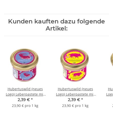
Kunden kauften dazu folgende
Artikel:
Hubertuswild (neues
Hubertuswild (neues
Hu
Logo) Leberpastete mit
Logo) Leberpastete mit
Log
Hirsch an
Wildschwein an
Dam
2,39 €
*
2,39 €
*
Wildpreiselbeeren
Cumberlandsoße
23,90 € pro 1 kg
23,90 € pro 1 kg