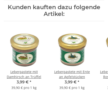
Kunden kauften dazu folgende
Artikel:
Leberpastete mit
Leberpastete mit Ente
Lebe
Damhirsch an Trüffel
an Apfelstücken
Ro
3,99 €
*
3,99 €
*
39,90 € pro 1 kg
39,90 € pro 1 kg