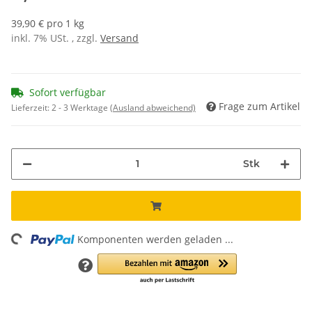
39,90 € pro 1 kg
inkl. 7% USt. , zzgl.
Versand
Sofort verfügbar
Frage zum Artikel
Lieferzeit:
2 - 3 Werktage
(Ausland abweichend)
Stk
ng...
Komponenten werden geladen ...