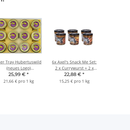
er Tray Hubertuswild
6x Axel's Snack Me Set:
(neues Logo)
2 x Currywurst + 2 x
Leberpastete mit
Schaschlik + 2 x Chili
25,99 €
*
22,88 €
*
amhirsch an Trüffel
con Carne
21,66 € pro 1 kg
15,25 € pro 1 kg