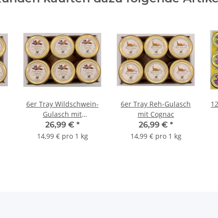
6er Tray Wildschwein-
6er Tray Reh-Gulasch
12
Gulasch mit
mit Cognac
Pfifferlingen
26,99 €
*
26,99 €
*
D
14,99 € pro 1 kg
14,99 € pro 1 kg