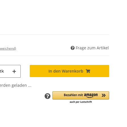
Frage zum Artikel
bweichend)
In den Warenkorb
tk
den geladen ...