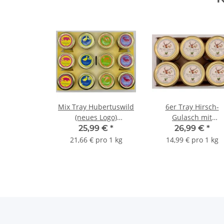
Mix Tray Hubertuswild
6er Tray Hirsch-
(neues Logo)
Gulasch mit
Leberpastete 4 Sorten
Preiselbeeren
25,99 €
*
26,99 €
*
21,66 € pro 1 kg
14,99 € pro 1 kg