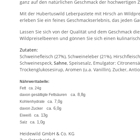
ganz auf den natürlichen Geschmack der hochwertigen Z
Mit der Hubertuswild Leberpastete mit Hirsch an Wildpr
erleben Sie ein feines Geschmackserlebnis, das jeden 
Lassen Sie sich von der Qualität und dem Geschmack die
Wildpreiselbeeren und gönnen Sie sich einen kulinaris
Zutaten:
Schweinefleisch (27%), Schweineleber (21%), Hirschfleisch
Schweinespeck,
Sahne
, Speisesalz, Emulgator: Citronens
Trockenglukosesirup, Aromen (u.a. Vanillin), Zucker, Anti
Nährwerttabelle:
Fett
ca. 24g
ca. 8,8g
davon gesättigte Fettsäuren
ca. 7,0g
Kohlenhydrate
ca. 6,0g
davon Zucker
ca. 13g
Eiweiß
ca. 1,0g
Salz
Heidewild GmbH & Co. KG