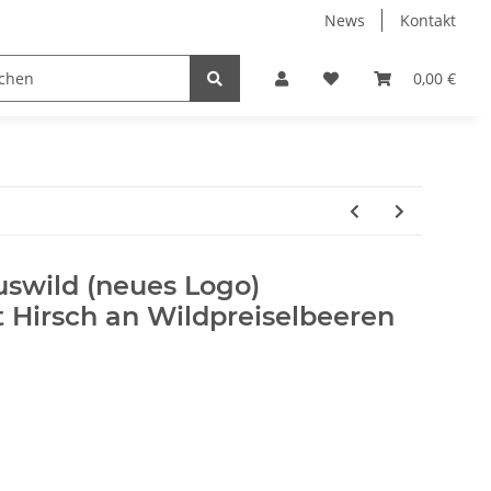
News
Kontakt
wild
Über Heidewild
0,00 €
uswild (neues Logo)
 Hirsch an Wildpreiselbeeren