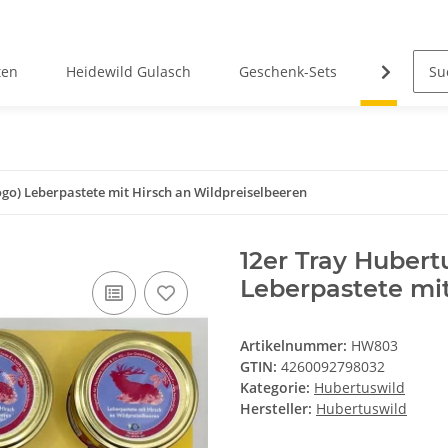
ten
Heidewild Gulasch
Geschenk-Sets
Hubertus
go) Leberpastete mit Hirsch an Wildpreiselbeeren
12er Tray Hubert
Leberpastete mit
Artikelnummer:
HW803
GTIN:
4260092798032
Kategorie:
Hubertuswild
Hersteller:
Hubertuswild