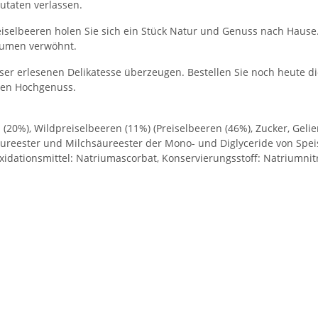
utaten verlassen.
eiselbeeren holen Sie sich ein Stück Natur und Genuss nach Haus
Gaumen verwöhnt.
ser erlesenen Delikatesse überzeugen. Bestellen Sie noch heute d
chen Hochgenuss.
 (20%), Wildpreiselbeeren (11%) (Preiselbeeren (46%), Zucker, Gelie
äureester und Milchsäureester der Mono- und Diglyceride von Speis
oxidationsmittel: Natriumascorbat, Konservierungsstoff: Natriumnitr