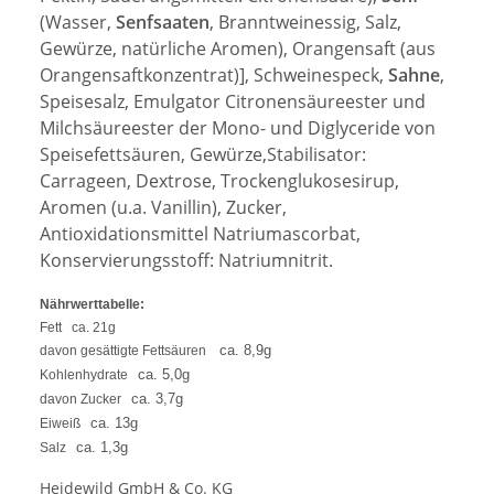
(Wasser,
Senfsaaten
, Branntweinessig, Salz,
Gewürze, natürliche Aromen), Orangensaft (aus
Orangensaftkonzentrat)
]
, Schweinespeck,
Sahne
,
Speisesalz, Emulgator Citronensäureester und
Milchsäureester der Mono- und Diglyceride von
Speisefettsäuren, Gewürze,Stabilisator:
Carrageen, Dextrose, Trockenglukosesirup,
Aromen (u.a. Vanillin), Zucker,
Antioxidationsmittel Natriumascorbat,
Konservierungsstoff: Natriumnitrit.
Nährwerttabelle:
Fett
ca. 21g
ca. 8,9g
davon gesättigte Fettsäuren
ca. 5,0g
Kohlenhydrate
ca. 3,7g
davon Zucker
ca. 13g
Eiweiß
ca. 1,3g
Salz
Heidewild GmbH & Co. KG