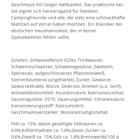
Geschmack mit langer Haltbarkeit. Das praktische 6er-
Set eignet sich hervorragend für Familien,
Campingfreunde und alle, die stets eine schmackhafte
Mahlzeit auf Vorrat haben möchten. Ein Klassiker der
deutschen Hausmannskost, der in keiner
Speisekammer fehlen sollte.
Zutaten: Schweinefleisch (52%), Trinkwasser,
Schweineschwarten, Schweinegelatine, Zwiebeln,
Speisesalz, aufgeschlossenes Pflanzeneiweiß,
Sonnenblumenöl (ungehärtet), Zucker, Gewürze,
Gewürzextrakte, Würze, Dextrose, Aromen (u.a. Senf),
Antioxidationsmittel: Ascorbinsäure, Natriumascorbat;
Säureregulator: E575; Säuerungsmittel: Citronensäure;
Konservierungsstoff: Natriumnitrit;
Geschmacksverstärker: Mononatriumglutamat.
Fett ca. 15%, davon gesättigte Fettsäuren ca.
6,0%,Kohlenhydrate ca. 1,0%,davon Zucker ca.
0,6%,Eiweiß ca. 15%,Salz ca. 1,8%,BrennwertkJ/100 g