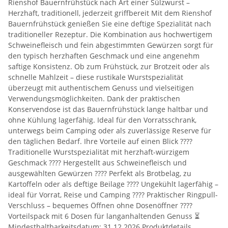
Rienshof Bauernfrühstück nach Art einer Sülzwurst –
Herzhaft, traditionell, jederzeit griffbereit Mit dem Rienshof
Bauernfrühstück genießen Sie eine deftige Spezialität nach
traditioneller Rezeptur. Die Kombination aus hochwertigem
Schweinefleisch und fein abgestimmten Gewürzen sorgt für
den typisch herzhaften Geschmack und eine angenehm
saftige Konsistenz. Ob zum Frühstück, zur Brotzeit oder als
schnelle Mahlzeit – diese rustikale Wurstspezialität
überzeugt mit authentischem Genuss und vielseitigen
Verwendungsmöglichkeiten. Dank der praktischen
Konservendose ist das Bauernfrühstück lange haltbar und
ohne Kühlung lagerfähig. Ideal für den Vorratsschrank,
unterwegs beim Camping oder als zuverlässige Reserve für
den täglichen Bedarf. Ihre Vorteile auf einen Blick ????
Traditionelle Wurstspezialität mit herzhaft-würzigem
Geschmack ???? Hergestellt aus Schweinefleisch und
ausgewählten Gewürzen ???? Perfekt als Brotbelag, zu
Kartoffeln oder als deftige Beilage ???? Ungekühlt lagerfähig –
ideal für Vorrat, Reise und Camping ???? Praktischer Ringpull-
Verschluss – bequemes Öffnen ohne Dosenöffner ????
Vorteilspack mit 6 Dosen für langanhaltenden Genuss ⏳
Mindesthaltbarkeitsdatum: 31.12.2026 Produktdetails