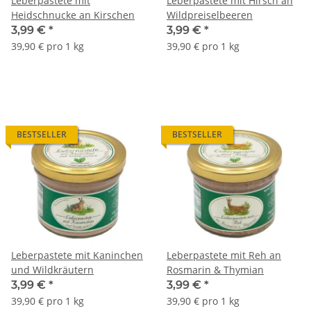
Leberpastete mit
Leberpastete mit Hirsch an
Heidschnucke an Kirschen
Wildpreiselbeeren
3,99 €
*
3,99 €
*
39,90 € pro 1 kg
39,90 € pro 1 kg
BESTSELLER
BESTSELLER
Leberpastete mit Kaninchen
Leberpastete mit Reh an
und Wildkräutern
Rosmarin & Thymian
3,99 €
*
3,99 €
*
39,90 € pro 1 kg
39,90 € pro 1 kg