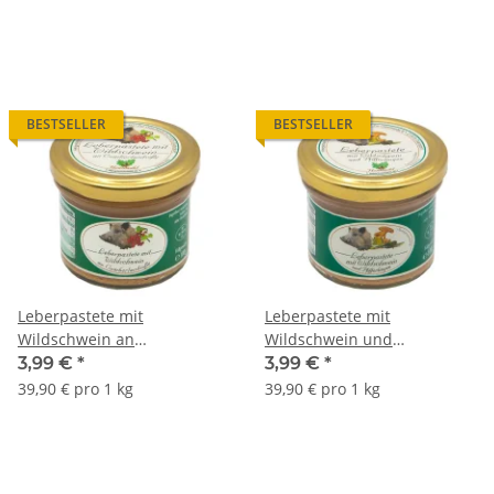
BESTSELLER
BESTSELLER
Leberpastete mit
Leberpastete mit
Wildschwein an
Wildschwein und
Cumberlandsoße
Pfifferlingen
3,99 €
*
3,99 €
*
39,90 € pro 1 kg
39,90 € pro 1 kg