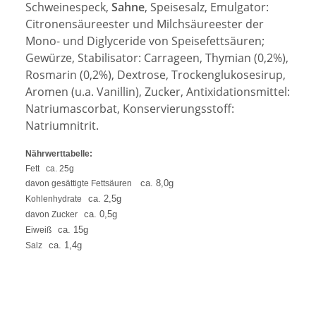
Schweinespeck,
Sahne
,
Speisesalz, Emulgator:
Citronensäureester und Milchsäureester der
Mono- und Diglyceride von Speisefettsäuren;
Gewürze, Stabilisator: Carrageen, Thymian (0,2%),
Rosmarin (0,2%), Dextrose, Trockenglukosesirup,
Aromen (u.a. Vanillin), Zucker, Antixidationsmittel:
Natriumascorbat, Konservierungsstoff:
Natriumnitrit.
Nährwerttabelle:
Fett
ca. 25g
ca. 8,0g
davon gesättigte Fettsäuren
ca. 2,5g
Kohlenhydrate
ca. 0,5g
davon Zucker
ca. 15g
Eiweiß
ca. 1,4g
Salz