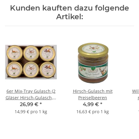
Kunden kauften dazu folgende
Artikel:
6er Mix-Tray Gulasch (2
Hirsch-Gulasch mit
Wi
Gläser Hirsch-Gulasch, 2
Preiselbeeren
Gläser Wildschwein-
26,99 €
*
4,99 €
*
Gulasch, 2 Gläser Reh-
14,99 € pro 1 kg
16,63 € pro 1 kg
Gulasch)