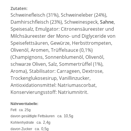
Zutaten:
Schweinefleisch (31%), Schweineleber (24%),
Damhirschfleisch (23%), Schweinespeck,
Sahne
,
Speisesalz, Emulgator: Citronensäureester und
Milchsäureester der Mono- und Diglyceride von
Speisefettsäuren, Gewürze, Herbsttrompeten,
Olivenöl, Aromen, Trüffelsauce (0,1%)
(Champignons, Sonnenblumenöl, Olivenöl,
schwarze Oliven, Salz, Sommertrüffel (1%),
Aroma), Stabilisator: Carrageen, Dextrose,
Trockenglukosesirup, Vanillinzucker,
Antioxidationsmittel: Natriumascorbat,
Konservierungsstoff: Natriumnitrit.
Nährwerttabelle:
Fett
ca. 25g
ca. 10,5g
davon gesättigte Fettsäuren
ca. 2,4g
Kohlenhydrate
ca. 0,5g
davon Zucker