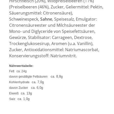
Hirschfleisch (20%), Wildpreiselbeeren (11%)
(Preiselbeeren (46%), Zucker, Geliermittel: Pektin,
Säuerungsmittel: Citronensäure),
Schweinespeck,
Sahne
, Speisesalz, Emulgator:
Citronensäureester und Milchsäureester der
Mono- und Diglyceride von Speisefettsäuren,
Gewürze, Stabilisator: Carrageen, Dextrose,
Trockenglukosesirup, Aromen (u.a. Vanillin),
Zucker, Antioxidationsmittel: Natriumascorbat,
Konservierungsstoff: Natriumnitrit.
Nährwerttabelle:
Fett
ca. 24g
ca. 8,8g
davon gesättigte Fettsäuren
ca. 7,0g
Kohlenhydrate
ca. 6,0g
davon Zucker
ca. 13g
Eiweiß
ca. 1,0g
Salz