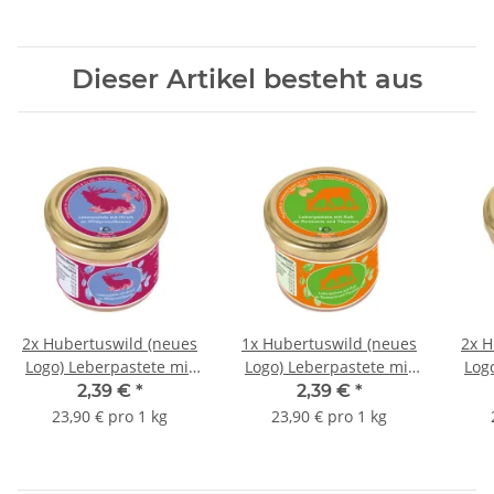
Dieser Artikel besteht aus
2x
Hubertuswild (neues
1x
Hubertuswild (neues
2x
H
Logo) Leberpastete mit
Logo) Leberpastete mit
Log
Hirsch an
Reh an Rosmarin &
2,39 €
*
2,39 €
*
Wildpreiselbeeren
Thymian
C
23,90 € pro 1 kg
23,90 € pro 1 kg