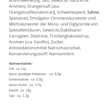
Branntweinessig, Salz, Gewürze, natürliche
Aromen), Orangensaft (aus
Orangensaftkonzentrat)
]
, Schweinespeck,
Sahne
,
Speisesalz, Emulgator Citronensäureester und
Milchsäureester der Mono- und Diglyceride von
Speisefettsäuren, Gewürze,Stabilisator:
Carrageen, Dextrose, Trockenglukosesirup,
Aromen (u.a. Vanillin), Zucker,
Antioxidationsmittel Natriumascorbat,
Konservierungsstoff: Natriumnitrit.
Nährwerttabelle:
Fett
ca. 21g
ca. 8,9g
davon gesättigte Fettsäuren
ca. 5,0g
Kohlenhydrate
ca. 3,7g
davon Zucker
ca. 13g
Eiweiß
ca. 1,3g
Salz